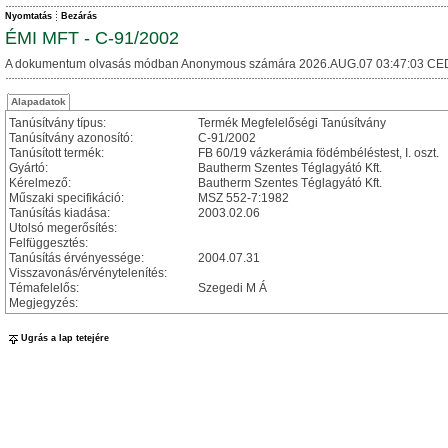
Nyomtatás
Bezárás
ÉMI MFT - C-91/2002
A dokumentum olvasás módban Anonymous számára 2026.AUG.07 03:47:03 CE
Alapadatok
Tanúsítvány típus:
Termék Megfelelőségi Tanúsítvány
Tanúsítvány azonosító:
C-91/2002
Tanúsított termék:
FB 60/19 vázkerámia födémbéléstest, I. oszt.
Gyártó:
Bautherm Szentes Téglagyátó Kft.
Kérelmező:
Bautherm Szentes Téglagyátó Kft.
Műszaki specifikáció:
MSZ 552-7:1982
Tanúsítás kiadása:
2003.02.06
Utolsó megerősítés:
Felfüggesztés:
Tanúsítás érvényessége:
2004.07.31
Visszavonás/érvénytelenítés:
Témafelelős:
Szegedi M Á
Megjegyzés:
Ugrás a lap tetejére