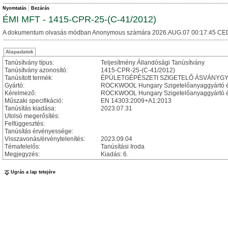
Nyomtatás
Bezárás
ÉMI MFT - 1415-CPR-25-(C-41/2012)
A dokumentum olvasás módban Anonymous számára 2026.AUG.07 00:17:45 CE
Alapadatok
Tanúsítvány típus:
Teljesítmény Állandósági Tanúsítvány
Tanúsítvány azonosító:
1415-CPR-25-(C-41/2012)
Tanúsított termék:
ÉPÜLETGÉPÉSZETI SZIGETELŐ ÁSVÁNYG
Gyártó:
ROCKWOOL Hungary Szigetelőanyaggyártó és 
Kérelmező:
ROCKWOOL Hungary Szigetelőanyaggyártó és
Műszaki specifikáció:
EN 14303:2009+A1:2013
Tanúsítás kiadása:
2023.07.31
Utolsó megerősítés:
Felfüggesztés:
Tanúsítás érvényessége:
Visszavonás/érvénytelenítés:
2023.09.04
Témafelelős:
Tanúsítási Iroda
Megjegyzés:
Kiadás: 6.
Ugrás a lap tetejére