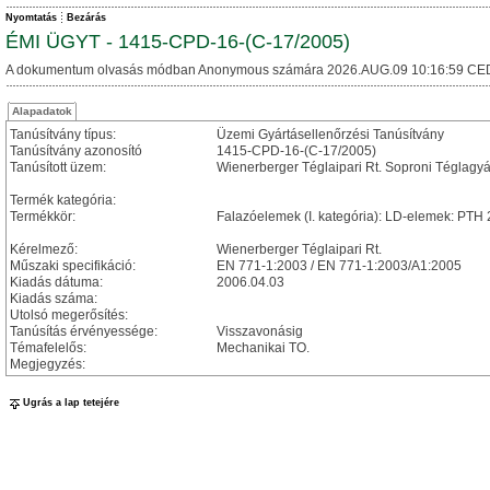
Nyomtatás
Bezárás
ÉMI ÜGYT - 1415-CPD-16-(C-17/2005)
A dokumentum olvasás módban Anonymous számára 2026.AUG.09 10:16:59 CE
Alapadatok
Tanúsítvány típus:
Üzemi Gyártásellenőrzési Tanúsítvány
Tanúsítvány azonosító
1415-CPD-16-(C-17/2005)
Tanúsított üzem:
Wienerberger Téglaipari Rt. Soproni Téglagyá
Termék kategória:
Termékkör:
Falazóelemek (I. kategória): LD-elemek: PT
Kérelmező:
Wienerberger Téglaipari Rt.
Műszaki specifikáció:
EN 771-1:2003 / EN 771-1:2003/A1:2005
Kiadás dátuma:
2006.04.03
Kiadás száma:
Utolsó megerősítés:
Tanúsítás érvényessége:
Visszavonásig
Témafelelős:
Mechanikai TO.
Megjegyzés:
Ugrás a lap tetejére