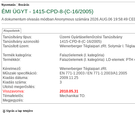
Nyomtatás
Bezárás
ÉMI ÜGYT - 1415-CPD-8-(C-16/2005)
A dokumentum olvasás módban Anonymous számára 2026.AUG.06 19:58:49 CE
Alapadatok
Tanúsítvány típus:
Üzemi Gyártásellenőrzési Tanúsítvány
Tanúsítvány azonosító
1415-CPD-8-(C-16/2005)
Tanúsított üzem:
Wienerberger Téglaipari zRt. Solymár I. Tégla
Termék kategória:
Falazóelemek (I. kategória)
Termékkör:
Falazóelemek (I. kategória): LD-elemek: PT
Kérelmező:
Wienerberger Téglaipari zRt.
Műszaki specifikáció:
EN 771-1:2003 / EN 771-1:2003/A1:2005
Kiadás dátuma:
2009.11.25
Kiadás száma:
3
Utolsó megerősítés:
Visszavonva:
2010.05.31
Témafelelős:
Mechanikai TO.
Megjegyzés:
Ugrás a lap tetejére