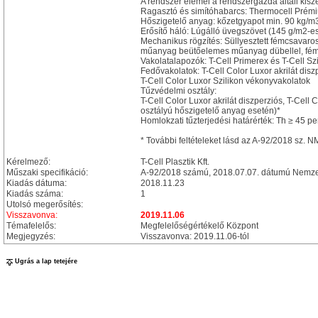
A rendszer elemei a rendszergazda általi kisz
Ragasztó és simítóhabarcs: Thermocell Prém
Hőszigetelő anyag: kőzetgyapot min. 90 kg/m3
Erősítő háló: Lúgálló üvegszövet (145 g/m2-e
Mechanikus rögzítés: Süllyesztett fémcsavar
műanyag beütőelemes műanyag dübellel, fém b
Vakolatalapozók: T-Cell Primerex és T-Cell Szi
Fedővakolatok: T-Cell Color Luxor akrilát diszp
T-Cell Color Luxor Szilikon vékonyvakolatok
Tűzvédelmi osztály:
T-Cell Color Luxor akrilát diszperziós, T-Cell 
osztályú hőszigetelő anyag esetén)*
Homlokzati tűzterjedési határérték: Th ≥ 45 p
* További feltételeket lásd az A-92/2018 sz. 
Kérelmező:
T-Cell Plasztik Kft.
Műszaki specifikáció:
A-92/2018 számú, 2018.07.07. dátumú Nemzet
Kiadás dátuma:
2018.11.23
Kiadás száma:
1
Utolsó megerősítés:
Visszavonva:
2019.11.06
Témafelelős:
Megfelelőségértékelő Központ
Megjegyzés:
Visszavonva: 2019.11.06-tól
Ugrás a lap tetejére