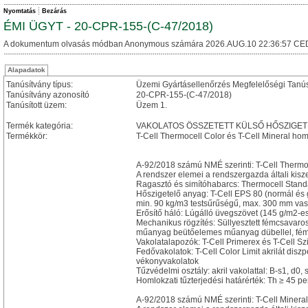
Nyomtatás
Bezárás
ÉMI ÜGYT - 20-CPR-155-(C-47/2018)
A dokumentum olvasás módban Anonymous számára 2026.AUG.10 22:36:57 CE
Alapadatok
Tanúsítvány típus:
Üzemi Gyártásellenőrzés Megfelelőségi Tanú
Tanúsítvány azonosító
20-CPR-155-(C-47/2018)
Tanúsított üzem:
Üzem 1.
Termék kategória:
VAKOLATOS ÖSSZETETT KÜLSŐ HŐSZIGE
Termékkör:
T-Cell Thermocell Color és T-Cell Mineral ho
A-92/2018 számú NMÉ szerinti: T-Cell Thermoc
A rendszer elemei a rendszergazda általi kisz
Ragasztó és simítóhabarcs: Thermocell Stan
Hőszigetelő anyag: T-Cell EPS 80 (normál és g
min. 90 kg/m3 testsűrűségű, max. 300 mm va
Erősítő háló: Lúgálló üvegszövet (145 g/m2-e
Mechanikus rögzítés: Süllyesztett fémcsavar
műanyag beütőelemes műanyag dübellel, fém b
Vakolatalapozók: T-Cell Primerex és T-Cell Szi
Fedővakolatok: T-Cell Color Limit akrilát diszpe
vékonyvakolatok
Tűzvédelmi osztály: akril vakolattal: B-s1, d0,
Homlokzati tűzterjedési határérték: Th ≥ 45 
A-92/2018 számú NMÉ szerinti: T-Cell Minera