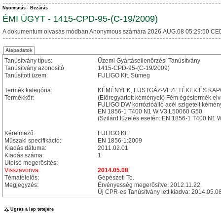
Nyomtatás
Bezárás
ÉMI ÜGYT - 1415-CPD-95-(C-19/2009)
A dokumentum olvasás módban Anonymous számára 2026.AUG.08 05:29:50 CE
Alapadatok
Tanúsítvány típus:
Üzemi Gyártásellenőrzési Tanúsítvány
Tanúsítvány azonosító
1415-CPD-95-(C-19/2009)
Tanúsított üzem:
FULIGO Kft. Sümeg
Termék kategória:
KÉMÉNYEK, FÜSTGÁZ-VEZETÉKEK ÉS KA
Termékkör:
(Előregyártott kémények) Fém égéstermék el
FULIGO DW korrózióálló acél szigetelt kémény
EN 1856-1 T400 N1 W V3 L50060 G50
(Szilárd tüzelés esetén: EN 1856-1 T400 N1
Kérelmező:
FULIGO Kft.
Műszaki specifikáció:
EN 1856-1:2009
Kiadás dátuma:
2011.02.01
Kiadás száma:
1
Utolsó megerősítés:
Visszavonva:
2014.05.08
Témafelelős:
Gépészeti To.
Megjegyzés:
Érvényesség megerősítve: 2012.11.22.
Új CPR-es Tanúsítvány lett kiadva: 2014.05
Ugrás a lap tetejére