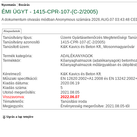
Nyomtatás
Bezárás
ÉMI ÜGYT - 1415-CPR-107-(C-2/2005)
A dokumentum olvasás módban Anonymous számára 2026.AUG.07 03:43:48 CE
Alapadatok
Tanúsítvány típus:
Üzemi Gyártásellenőrzés Megfelelőségi Tanú
Tanúsítvány azonosító
1415-CPR-107-(C-2/2005)
Tanúsított üzem:
K&K Kavics és Beton Kft., Mosonmagyaróvár
Termék kategória:
ADALÉKANYAGOK
Termékkör:
Kőanyaghalmazok (adalékanyagok) betonhoz
Kőanyaghalmazok műtárgyakban és útépítésbe
Kérelmező:
K&K Kavics és Beton Kft.
Műszaki specifikáció:
EN 12620:2002+A1:2008 és EN 13242:2002+
Kiadás dátuma:
2020.06.19
Kiadás száma:
5
Utolsó megerősítés:
2021.08.05
Visszavonva:
2022.06.07
Témafelelős:
Tanúsítási iroda
Megjegyzés:
Érvényesség megerősítve: 2021.08.05-től
Ugrás a lap tetejére