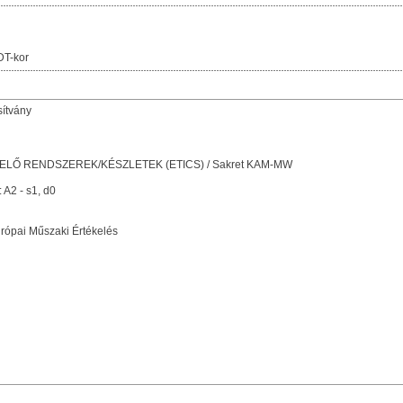
DT-kor
sítvány
LŐ RENDSZEREK/KÉSZLETEK (ETICS) / Sakret KAM-MW
 A2 - s1, d0
rópai Műszaki Értékelés