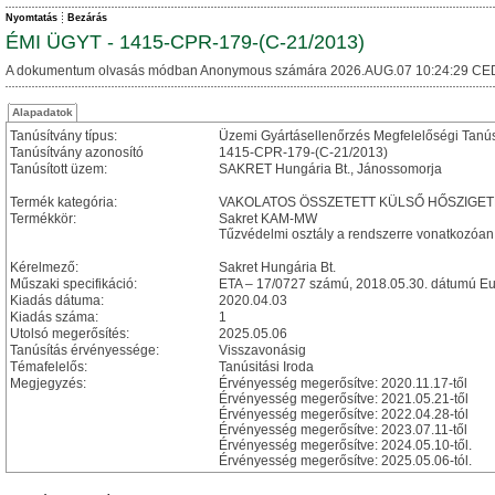
Nyomtatás
Bezárás
ÉMI ÜGYT - 1415-CPR-179-(C-21/2013)
A dokumentum olvasás módban Anonymous számára 2026.AUG.07 10:24:29 CE
Alapadatok
Tanúsítvány típus:
Üzemi Gyártásellenőrzés Megfelelőségi Tanú
Tanúsítvány azonosító
1415-CPR-179-(C-21/2013)
Tanúsított üzem:
SAKRET Hungária Bt., Jánossomorja
Termék kategória:
VAKOLATOS ÖSSZETETT KÜLSŐ HŐSZIGETE
Termékkör:
Sakret KAM-MW
Tűzvédelmi osztály a rendszerre vonatkozóan:
Kérelmező:
Sakret Hungária Bt.
Műszaki specifikáció:
ETA – 17/0727 számú, 2018.05.30. dátumú Eu
Kiadás dátuma:
2020.04.03
Kiadás száma:
1
Utolsó megerősítés:
2025.05.06
Tanúsítás érvényessége:
Visszavonásig
Témafelelős:
Tanúsitási Iroda
Megjegyzés:
Érvényesség megerősítve: 2020.11.17-től
Érvényesség megerősítve: 2021.05.21-től
Érvényesség megerősítve: 2022.04.28-tól
Érvényesség megerősítve: 2023.07.11-től
Érvényesség megerősítve: 2024.05.10-től.
Érvényesség megerősítve: 2025.05.06-tól.