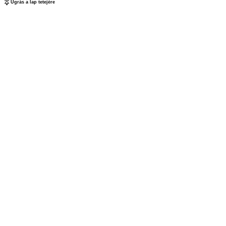
Ugrás a lap tetejére