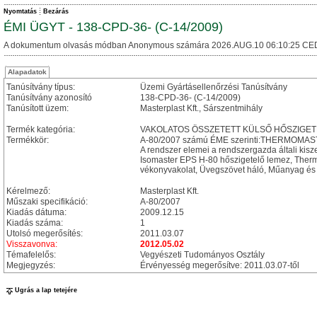
Nyomtatás
Bezárás
ÉMI ÜGYT - 138-CPD-36- (C-14/2009)
A dokumentum olvasás módban Anonymous számára 2026.AUG.10 06:10:25 CE
Alapadatok
Tanúsítvány típus:
Üzemi Gyártásellenőrzési Tanúsítvány
Tanúsítvány azonosító
138-CPD-36- (C-14/2009)
Tanúsított üzem:
Masterplast Kft., Sárszentmihály
Termék kategória:
VAKOLATOS ÖSSZETETT KÜLSŐ HŐSZIGET
Termékkör:
A-80/2007 számú ÉME szerinti:THERMOMASTE
A rendszer elemei a rendszergazda általi kisz
Isomaster EPS H-80 hőszigetelő lemez, Therm
vékonyvakolat, Üvegszövet háló, Műanyag és fé
Kérelmező:
Masterplast Kft.
Műszaki specifikáció:
A-80/2007
Kiadás dátuma:
2009.12.15
Kiadás száma:
1
Utolsó megerősítés:
2011.03.07
Visszavonva:
2012.05.02
Témafelelős:
Vegyészeti Tudományos Osztály
Megjegyzés:
Érvényesség megerősítve: 2011.03.07-től
Ugrás a lap tetejére