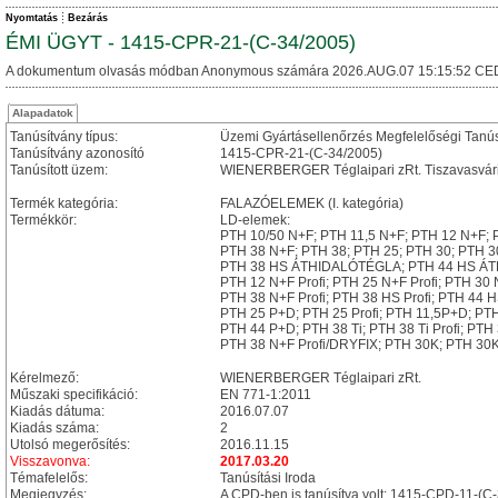
Nyomtatás
Bezárás
ÉMI ÜGYT - 1415-CPR-21-(C-34/2005)
A dokumentum olvasás módban Anonymous számára 2026.AUG.07 15:15:52 CE
Alapadatok
Tanúsítvány típus:
Üzemi Gyártásellenőrzés Megfelelőségi Tanú
Tanúsítvány azonosító
1415-CPR-21-(C-34/2005)
Tanúsított üzem:
WIENERBERGER Téglaipari zRt. Tiszavasvári
Termék kategória:
FALAZÓELEMEK (I. kategória)
Termékkör:
LD-elemek:
PTH 10/50 N+F; PTH 11,5 N+F; PTH 12 N+F; 
PTH 38 N+F; PTH 38; PTH 25; PTH 30; PTH 3
PTH 38 HS ÁTHIDALÓTÉGLA; PTH 44 HS ÁTH
PTH 12 N+F Profi; PTH 25 N+F Profi; PTH 30 N
PTH 38 N+F Profi; PTH 38 HS Profi; PTH 44 H
PTH 25 P+D; PTH 25 Profi; PTH 11,5P+D; PTH 1
PTH 44 P+D; PTH 38 Ti; PTH 38 Ti Profi; PTH
PTH 38 N+F Profi/DRYFIX; PTH 30K; PTH 30K
Kérelmező:
WIENERBERGER Téglaipari zRt.
Műszaki specifikáció:
EN 771-1:2011
Kiadás dátuma:
2016.07.07
Kiadás száma:
2
Utolsó megerősítés:
2016.11.15
Visszavonva:
2017.03.20
Témafelelős:
Tanúsítási Iroda
Megjegyzés:
A CPD-ben is tanúsítva volt: 1415-CPD-11-(C