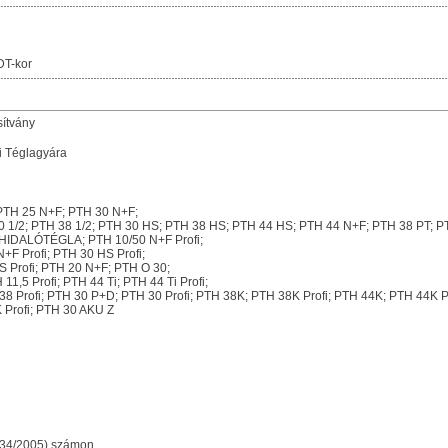
DT-kor
sítvány
 Téglagyára
PTH 25 N+F; PTH 30 N+F;
0 1/2; PTH 38 1/2; PTH 30 HS; PTH 38 HS; PTH 44 HS; PTH 44 N+F; PTH 38 PT
IDALÓTÉGLA; PTH 10/50 N+F Profi;
+F Profi; PTH 30 HS Profi;
S Profi; PTH 20 N+F; PTH O 30;
1,5 Profi; PTH 44 Ti; PTH 44 Ti Profi;
 38 Profi; PTH 30 P+D; PTH 30 Profi; PTH 38K; PTH 38K Profi; PTH 44K; PTH 44K P
 Profi; PTH 30 AKU Z
-34/2005) számon.