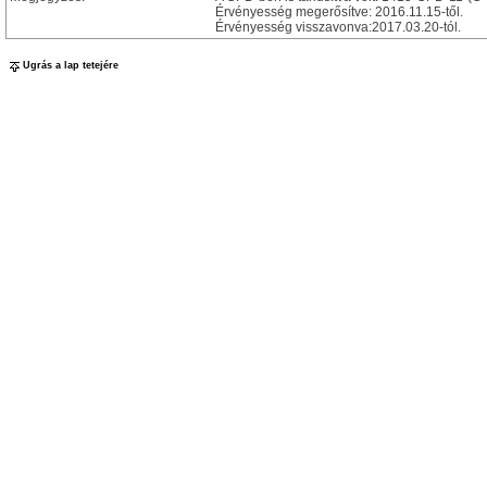
Érvényesség megerősítve: 2016.11.15-től.
Érvényesség visszavonva:2017.03.20-tól.
Ugrás a lap tetejére