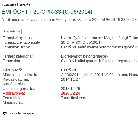
Nyomtatás
Bezárás
ÉMI ÜGYT - 20-CPR-33-(C-95/2014)
A dokumentum olvasás módban Anonymous számára 2026.AUG.06 19:38:20 CE
Alapadatok
Tanúsítvány típus:
Üzemi Gyártásellenőrzés Megfelelőségi Tanú
Tanúsítvány azonosító
20-CPR-33-(C-95/2014)
Tanúsított üzem:
Czető Kft. mátészalkai betonterméket gyártó 
Termék kategória:
Előregyártott betontermékek
Termékkör:
Czető Kft. által gyártott KC jelű előregyártot
Kérelmező:
Czető Kft.
Műszaki specifikáció:
A-139/2014 számú, 2014.10.08. dátumú Nemze
Kiadás dátuma:
2014.11.27
Kiadás száma:
1
Utolsó megerősítés:
2018.11.26
Visszavonva:
2020.02.24
Témafelelős:
Tanúsítási Iroda
Megjegyzés:
Ugrás a lap tetejére