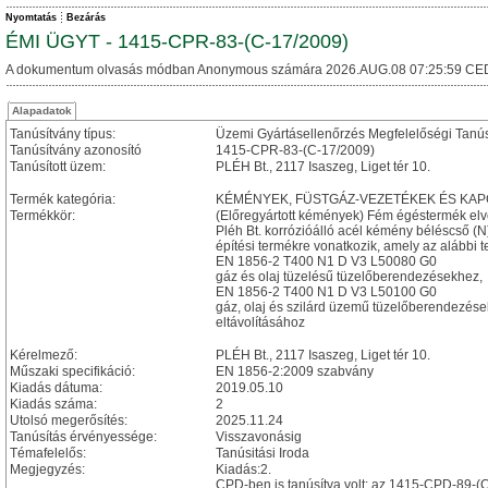
Nyomtatás
Bezárás
ÉMI ÜGYT - 1415-CPR-83-(C-17/2009)
A dokumentum olvasás módban Anonymous számára 2026.AUG.08 07:25:59 CE
Alapadatok
Tanúsítvány típus:
Üzemi Gyártásellenőrzés Megfelelőségi Tanú
Tanúsítvány azonosító
1415-CPR-83-(C-17/2009)
Tanúsított üzem:
PLÉH Bt., 2117 Isaszeg, Liget tér 10.
Termék kategória:
KÉMÉNYEK, FÜSTGÁZ-VEZETÉKEK ÉS KA
Termékkör:
(Előregyártott kémények) Fém égéstermék el
Pléh Bt. korrózióálló acél kémény béléscső (N
építési termékre vonatkozik, amely az alábbi t
EN 1856-2 T400 N1 D V3 L50080 G0
gáz és olaj tüzelésű tüzelőberendezésekhez,
EN 1856-2 T400 N1 D V3 L50100 G0
gáz, olaj és szilárd üzemű tüzelőberendezése
eltávolításához
Kérelmező:
PLÉH Bt., 2117 Isaszeg, Liget tér 10.
Műszaki specifikáció:
EN 1856-2:2009 szabvány
Kiadás dátuma:
2019.05.10
Kiadás száma:
2
Utolsó megerősítés:
2025.11.24
Tanúsítás érvényessége:
Visszavonásig
Témafelelős:
Tanúsitási Iroda
Megjegyzés:
Kiadás:2.
CPD-ben is tanúsítva volt: az 1415-CPD-89-(