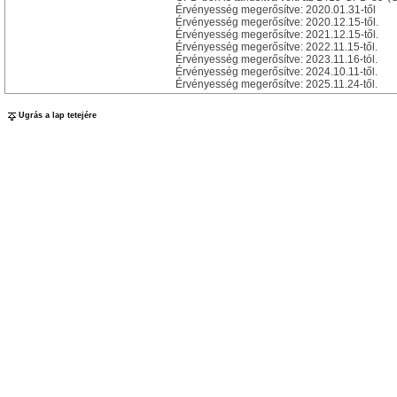
Érvényesség megerősítve: 2020.01.31-től
Érvényesség megerősítve: 2020.12.15-től.
Érvényesség megerősítve: 2021.12.15-től.
Érvényesség megerősítve: 2022.11.15-től.
Érvényesség megerősítve: 2023.11.16-tól.
Érvényesség megerősítve: 2024.10.11-től.
Érvényesség megerősítve: 2025.11.24-től.
Ugrás a lap tetejére