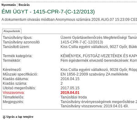
Nyomtatás
Bezárás
ÉMI ÜGYT - 1415-CPR-7-(C-12/2013)
A dokumentum olvasás módban Anonymous számára 2026.AUG.07 15:23:09 CE
Alapadatok
Tanúsítvány típus:
Üzemi Gyártásellenőrzés Megfelelőségi Tanú
Tanúsítvány azonosító
1415-CPR-7-(C-12/2013)
Tanúsított üzem:
Kiss Csilla egyéni vállalkozó, 9027 Győr, Bükkf
Termék kategória:
KÉMÉNYEK, FÜSTGÁZ-VEZETÉKEK ÉS KA
Termékkör:
Fém égéstermék elvezető berendezések: Korr
Kérelmező:
Kiss Csilla egyéni vállalkozó, 9028 Győr, Röp
Műszaki specifikáció:
EN 1856-2:2009 szabvány ZA melléklete
Kiadás dátuma:
2016.04.15
Kiadás száma:
2
Utolsó megerősítés:
2017.05.15
Visszavonva:
2019.04.01
Témafelelős:
Tanúsítási Iroda
Megjegyzés:
Tanúsítvány érvényességének megerősítése 2
Tanúsítvány visszavonva: 2019.04.01-től.
Ugrás a lap tetejére