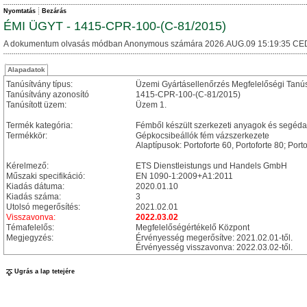
Nyomtatás
Bezárás
ÉMI ÜGYT - 1415-CPR-100-(C-81/2015)
A dokumentum olvasás módban Anonymous számára 2026.AUG.09 15:19:35 CE
Alapadatok
Tanúsítvány típus:
Üzemi Gyártásellenőrzés Megfelelőségi Tanú
Tanúsítvány azonosító
1415-CPR-100-(C-81/2015)
Tanúsított üzem:
Üzem 1.
Termék kategória:
Fémből készült szerkezeti anyagok és segéd
Termékkör:
Gépkocsibeállók fém vázszerkezete
Alaptípusok: Portoforte 60, Portoforte 80; Por
Kérelmező:
ETS Dienstleistungs und Handels GmbH
Műszaki specifikáció:
EN 1090-1:2009+A1:2011
Kiadás dátuma:
2020.01.10
Kiadás száma:
3
Utolsó megerősítés:
2021.02.01
Visszavonva:
2022.03.02
Témafelelős:
Megfelelőségértékelő Központ
Megjegyzés:
Érvényesség megerősítve: 2021.02.01-től.
Érvényesség visszavonva: 2022.03.02-től.
Ugrás a lap tetejére