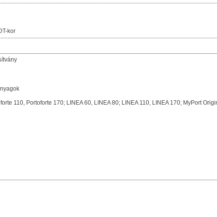
DT-kor
sítvány
anyagok
toforte 110, Portoforte 170; LINEA 60, LINEA 80; LINEA 110, LINEA 170; MyPort Orig