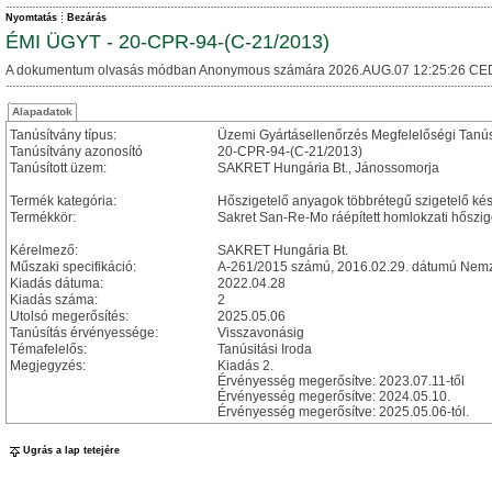
Nyomtatás
Bezárás
ÉMI ÜGYT - 20-CPR-94-(C-21/2013)
A dokumentum olvasás módban Anonymous számára 2026.AUG.07 12:25:26 CE
Alapadatok
Tanúsítvány típus:
Üzemi Gyártásellenőrzés Megfelelőségi Tanú
Tanúsítvány azonosító
20-CPR-94-(C-21/2013)
Tanúsított üzem:
SAKRET Hungária Bt., Jánossomorja
Termék kategória:
Hőszigetelő anyagok többrétegű szigetelő ké
Termékkör:
Sakret San-Re-Mo ráépített homlokzati hőszig
Kérelmező:
SAKRET Hungária Bt.
Műszaki specifikáció:
A-261/2015 számú, 2016.02.29. dátumú Nemze
Kiadás dátuma:
2022.04.28
Kiadás száma:
2
Utolsó megerősítés:
2025.05.06
Tanúsítás érvényessége:
Visszavonásig
Témafelelős:
Tanúsitási Iroda
Megjegyzés:
Kiadás 2.
Érvényesség megerősítve: 2023.07.11-től
Érvényesség megerősítve: 2024.05.10.
Érvényesség megerősítve: 2025.05.06-tól.
Ugrás a lap tetejére