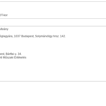
DT-kor
sítvány
glagyára, 1037 Budapest, Solymárvölgy hrsz. 142.
, Bártfai u. 34.
i Műszaki Értékelés