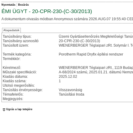
Nyomtatás
Bezárás
ÉMI ÜGYT - 20-CPR-230-(C-30/2013)
A dokumentum olvasás módban Anonymous számára 2026.AUG.07 19:55:40 CE
Alapadatok
Tanúsítvány típus:
Üzemi Gyártásellenőrzés Megfelelőségi Tanú
Tanúsítvány azonosító
20-CPR-230-(C-30/2013)
Tanúsított üzem:
WIENERBERGER Téglaipari zRt. Solymár I. Té
Termék kategória:
Porotherm Rapid Dryfix építési rendszer
Termékkör:
Kérelmező:
WIENERBERGER Téglaipari zRt., 1119 Budapest
Műszaki specifikáció:
A-68/2024 számú, 2025.01.21. dátumú Nemzet
Kiadás dátuma:
2025.12.02
Kiadás száma:
1
Utolsó megerősítés:
Tanúsítás érvényessége:
Visszavonásig
Témafelelős:
Tanúsítási Iroda
Megjegyzés:
Ugrás a lap tetejére