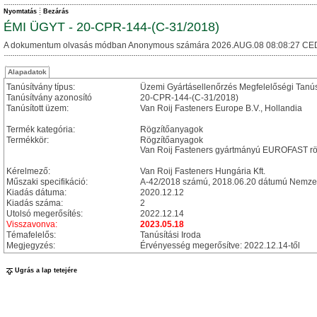
Nyomtatás
Bezárás
ÉMI ÜGYT - 20-CPR-144-(C-31/2018)
A dokumentum olvasás módban Anonymous számára 2026.AUG.08 08:08:27 CE
Alapadatok
Tanúsítvány típus:
Üzemi Gyártásellenőrzés Megfelelőségi Tanú
Tanúsítvány azonosító
20-CPR-144-(C-31/2018)
Tanúsított üzem:
Van Roij Fasteners Europe B.V., Hollandia
Termék kategória:
Rögzítőanyagok
Termékkör:
Rögzítőanyagok
Van Roij Fasteners gyártmányú EUROFAST rög
Kérelmező:
Van Roij Fasteners Hungária Kft.
Műszaki specifikáció:
A-42/2018 számú, 2018.06.20 dátumú Nemzet
Kiadás dátuma:
2020.12.12
Kiadás száma:
2
Utolsó megerősítés:
2022.12.14
Visszavonva:
2023.05.18
Témafelelős:
Tanúsítási Iroda
Megjegyzés:
Érvényesség megerősítve: 2022.12.14-től
Ugrás a lap tetejére