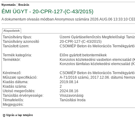
Nyomtatás
Bezárás
ÉMI ÜGYT - 20-CPR-127-(C-43/2015)
A dokumentum olvasás módban Anonymous számára 2026.AUG.06 13:33:10 CE
Alapadatok
Tanúsítvány típus:
Üzemi Gyártásellenőrzés Megfelelőségi Tanú
Tanúsítvány azonosító
20-CPR-127-(C-43/2015)
Tanúsított üzem:
CSOMIÉP Beton és Meliorációs Termékgyártó
Termék kategória:
Előre gyártott betontermékek
Termékkör:
Konzolos közlekedési vasbeton elemcsalád (
Konzolos támfalas közlekedési elemcsalád 
Kérelmező:
CSOMIÉP Beton és Meliorációs Termékgyártó 
Műszaki specifikáció:
A-71/2016 számú, 2017.12.06. dátumú Nemzet
Kiadás dátuma:
2019.08.14
Kiadás száma:
2
Utolsó megerősítés:
2024.08.16
Tanúsítás érvényessége:
Visszavonásig
Témafelelős:
Tanúsítási Iroda
Megjegyzés:
Ugrás a lap tetejére