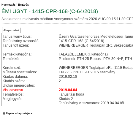
Nyomtatás
Bezárás
ÉMI ÜGYT - 1415-CPR-168-(C-64/2018)
A dokumentum olvasás módban Anonymous számára 2026.AUG.09 15:11:30 CED
Alapadatok
Tanúsítvány típus:
Üzemi Gyártásellenőrzés Megfelelőségi Tanú
Tanúsítvány azonosító
1415-CPR-168-(C-64/2018)
Tanúsított üzem:
WIENERBERGER Téglaipari zRt. Békéscsabai 
Termék kategória:
FALAZÓELEMEK (I. kategória)
Termékkör:
P- elemek: PTH 25 Robust; PTH 30 N+F; PTH
Kérelmező:
WIENERBERGER Téglaipari zRt., 1119 Budapest
Műszaki specifikáció:
EN 771-1:2011+A1:2015 szabvány
Kiadás dátuma:
2019.02.18
Kiadás száma:
2
Utolsó megerősítés:
Visszavonva:
2019.04.04
Témafelelős:
Tanúsitási Iroda
Megjegyzés:
Kiadás:2.
Tanúsítvány visszavonva: 2019.04.04-től.
Ugrás a lap tetejére