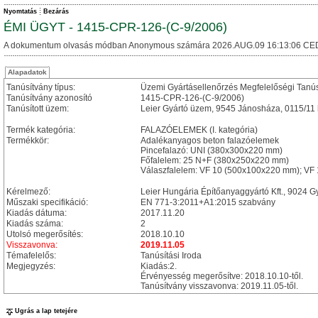
Nyomtatás
Bezárás
ÉMI ÜGYT - 1415-CPR-126-(C-9/2006)
A dokumentum olvasás módban Anonymous számára 2026.AUG.09 16:13:06 CE
Alapadatok
Tanúsítvány típus:
Üzemi Gyártásellenőrzés Megfelelőségi Tanú
Tanúsítvány azonosító
1415-CPR-126-(C-9/2006)
Tanúsított üzem:
Leier Gyártó üzem, 9545 Jánosháza, 0115/11 
Termék kategória:
FALAZÓELEMEK (I. kategória)
Termékkör:
Adalékanyagos beton falazóelemek
Pincefalazó: UNI (380x300x220 mm)
Főfalelem: 25 N+F (380x250x220 mm)
Válaszfalelem: VF 10 (500x100x220 mm); VF
Kérelmező:
Leier Hungária Építőanyaggyártó Kft., 9024 Gy
Műszaki specifikáció:
EN 771-3:2011+A1:2015 szabvány
Kiadás dátuma:
2017.11.20
Kiadás száma:
2
Utolsó megerősítés:
2018.10.10
Visszavonva:
2019.11.05
Témafelelős:
Tanúsítási Iroda
Megjegyzés:
Kiadás:2.
Érvényesség megerősítve: 2018.10.10-től.
Tanúsítvány visszavonva: 2019.11.05-től.
Ugrás a lap tetejére