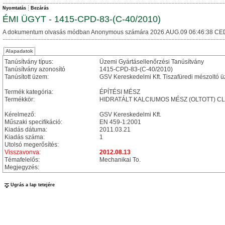
Nyomtatás
Bezárás
ÉMI ÜGYT - 1415-CPD-83-(C-40/2010)
A dokumentum olvasás módban Anonymous számára 2026.AUG.09 06:46:38 CE
Alapadatok
Tanúsítvány típus:
Üzemi Gyártásellenőrzési Tanúsítvány
Tanúsítvány azonosító
1415-CPD-83-(C-40/2010)
Tanúsított üzem:
GSV Kereskedelmi Kft. Tiszafüredi mészoltó 
Termék kategória:
ÉPÍTÉSI MÉSZ
Termékkör:
HIDRATÁLT KALCIUMOS MÉSZ (OLTOTT) CL
Kérelmező:
GSV Kereskedelmi Kft.
Műszaki specifikáció:
EN 459-1:2001
Kiadás dátuma:
2011.03.21
Kiadás száma:
1
Utolsó megerősítés:
Visszavonva:
2012.08.13
Témafelelős:
Mechanikai To.
Megjegyzés:
Ugrás a lap tetejére