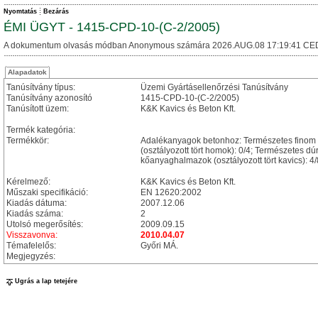
Nyomtatás
Bezárás
ÉMI ÜGYT - 1415-CPD-10-(C-2/2005)
A dokumentum olvasás módban Anonymous számára 2026.AUG.08 17:19:41 CE
Alapadatok
Tanúsítvány típus:
Üzemi Gyártásellenőrzési Tanúsítvány
Tanúsítvány azonosító
1415-CPD-10-(C-2/2005)
Tanúsított üzem:
K&K Kavics és Beton Kft.
Termék kategória:
Termékkör:
Adalékanyagok betonhoz: Természetes finom 
(osztályozott tört homok): 0/4; Természetes d
kőanyaghalmazok (osztályozott tört kavics): 4
Kérelmező:
K&K Kavics és Beton Kft.
Műszaki specifikáció:
EN 12620:2002
Kiadás dátuma:
2007.12.06
Kiadás száma:
2
Utolsó megerősítés:
2009.09.15
Visszavonva:
2010.04.07
Témafelelős:
Győri MÁ.
Megjegyzés:
Ugrás a lap tetejére