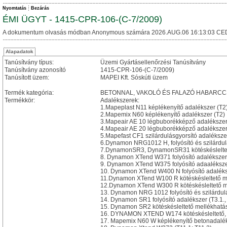
Nyomtatás
Bezárás
ÉMI ÜGYT - 1415-CPR-106-(C-7/2009)
A dokumentum olvasás módban Anonymous számára 2026.AUG.06 16:13:03 CE
Alapadatok
Tanúsítvány típus:
Üzemi Gyártásellenőrzési Tanúsítvány
Tanúsítvány azonosító
1415-CPR-106-(C-7/2009)
Tanúsított üzem:
MAPEI Kft. Sóskúti üzem
Termék kategória:
BETONNAL, VAKOLÓ ÉS FALAZÓ HABARC
Termékkör:
Adalékszerek:
1.Mapeplast N11 képlékenyítő adalékszer (T2
2.Mapemix N60 képlékenyítő adalékszer (T2)
3.Mapeair AE 10 légbuborékképző adalékszer
4.Mapeair AE 20 légbuborékképző adalékszer
5.Mapefast CF1 szilárdulásgyorsító adaléksze
6.Dynamon NRG1012 H, folyósító és szilárdulá
7.DynamonSR3, DynamonSR31 kötéskésleltető,
8. Dynamon XTend W371 folyósító adalékszer 
9. Dynamon XTend W375 folyósító adaalékszer
10. Dynamon XTend W400 N folyósító adaléksze
11.Dynamon XTend W100 R kötéskésleltető mell
12.Dynamon XTend W300 R kötéskésleltető mell
13. Dynamon NRG 1012 folyósító és szilárdulás
14. Dynamon SR1 folyósító adalékszer (T3.1., 
15. Dynamon SR2 kötéskésleltető mellékhatású 
16. DYNAMON XTEND W174 kötéskésleltető, fol
17. Mapemix N60 W képlékenyítő betonadalék