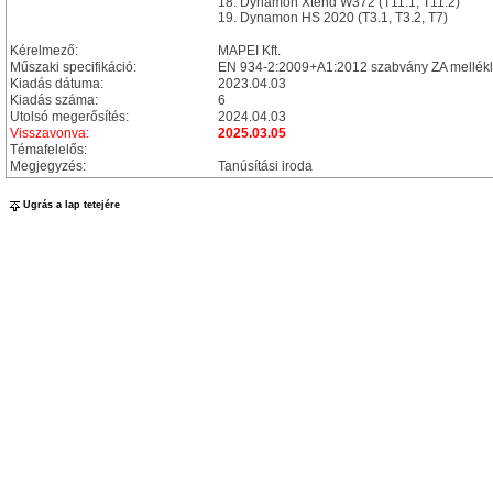
18. Dynamon Xtend W372 (T11.1; T11.2)
19. Dynamon HS 2020 (T3.1, T3.2, T7)
Kérelmező:
MAPEI Kft.
Műszaki specifikáció:
EN 934-2:2009+A1:2012 szabvány ZA mellékl
Kiadás dátuma:
2023.04.03
Kiadás száma:
6
Utolsó megerősítés:
2024.04.03
Visszavonva:
2025.03.05
Témafelelős:
Megjegyzés:
Tanúsítási iroda
Ugrás a lap tetejére