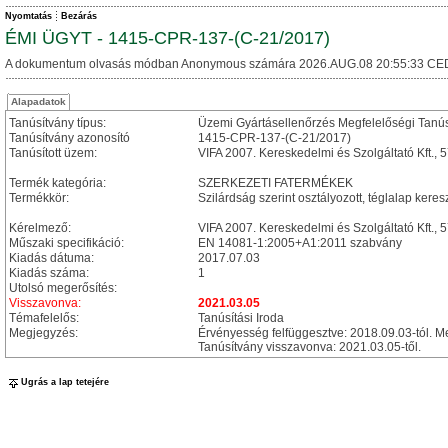
Nyomtatás
Bezárás
ÉMI ÜGYT - 1415-CPR-137-(C-21/2017)
A dokumentum olvasás módban Anonymous számára 2026.AUG.08 20:55:33 CE
Alapadatok
Tanúsítvány típus:
Üzemi Gyártásellenőrzés Megfelelőségi Tanú
Tanúsítvány azonosító
1415-CPR-137-(C-21/2017)
Tanúsított üzem:
VIFA 2007. Kereskedelmi és Szolgáltató Kft., 
Termék kategória:
SZERKEZETI FATERMÉKEK
Termékkör:
Szilárdság szerint osztályozott, téglalap keres
Kérelmező:
VIFA 2007. Kereskedelmi és Szolgáltató Kft., 
Műszaki specifikáció:
EN 14081-1:2005+A1:2011 szabvány
Kiadás dátuma:
2017.07.03
Kiadás száma:
1
Utolsó megerősítés:
Visszavonva:
2021.03.05
Témafelelős:
Tanúsítási Iroda
Megjegyzés:
Érvényesség felfüggesztve: 2018.09.03-tól. M
Tanúsítvány visszavonva: 2021.03.05-től.
Ugrás a lap tetejére