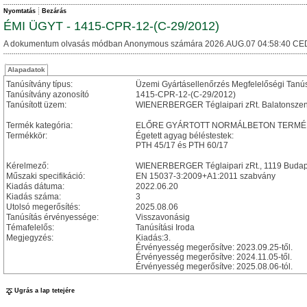
Nyomtatás
Bezárás
ÉMI ÜGYT - 1415-CPR-12-(C-29/2012)
A dokumentum olvasás módban Anonymous számára 2026.AUG.07 04:58:40 CE
Alapadatok
Tanúsítvány típus:
Üzemi Gyártásellenőrzés Megfelelőségi Tanú
Tanúsítvány azonosító
1415-CPR-12-(C-29/2012)
Tanúsított üzem:
WIENERBERGER Téglaipari zRt. Balatonszentgy
Termék kategória:
ELŐRE GYÁRTOTT NORMÁLBETON TERMÉ
Termékkör:
Égetett agyag béléstestek:
PTH 45/17 és PTH 60/17
Kérelmező:
WIENERBERGER Téglaipari zRt., 1119 Budapest
Műszaki specifikáció:
EN 15037-3:2009+A1:2011 szabvány
Kiadás dátuma:
2022.06.20
Kiadás száma:
3
Utolsó megerősítés:
2025.08.06
Tanúsítás érvényessége:
Visszavonásig
Témafelelős:
Tanúsítási Iroda
Megjegyzés:
Kiadás:3.
Érvényesség megerősítve: 2023.09.25-től.
Érvényesség megerősítve: 2024.11.05-től.
Érvényesség megerősítve: 2025.08.06-tól.
Ugrás a lap tetejére