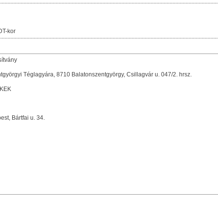
DT-kor
sítvány
örgyi Téglagyára, 8710 Balatonszentgyörgy, Csillagvár u. 047/2. hrsz.
KEK
, Bártfai u. 34.