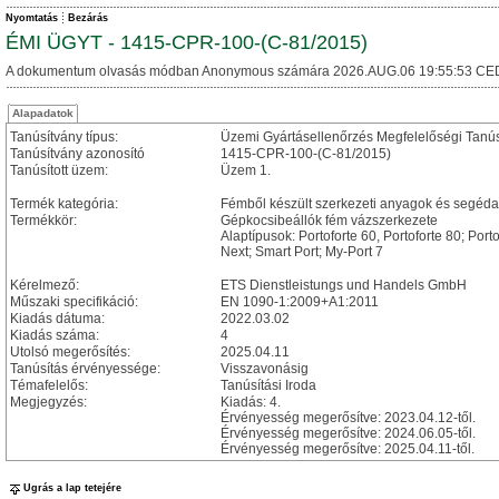
Nyomtatás
Bezárás
ÉMI ÜGYT - 1415-CPR-100-(C-81/2015)
A dokumentum olvasás módban Anonymous számára 2026.AUG.06 19:55:53 CE
Alapadatok
Tanúsítvány típus:
Üzemi Gyártásellenőrzés Megfelelőségi Tanú
Tanúsítvány azonosító
1415-CPR-100-(C-81/2015)
Tanúsított üzem:
Üzem 1.
Termék kategória:
Fémből készült szerkezeti anyagok és segéd
Termékkör:
Gépkocsibeállók fém vázszerkezete
Alaptípusok: Portoforte 60, Portoforte 80; Po
Next; Smart Port; My-Port 7
Kérelmező:
ETS Dienstleistungs und Handels GmbH
Műszaki specifikáció:
EN 1090-1:2009+A1:2011
Kiadás dátuma:
2022.03.02
Kiadás száma:
4
Utolsó megerősítés:
2025.04.11
Tanúsítás érvényessége:
Visszavonásig
Témafelelős:
Tanúsítási Iroda
Megjegyzés:
Kiadás: 4.
Érvényesség megerősítve: 2023.04.12-től.
Érvényesség megerősítve: 2024.06.05-től.
Érvényesség megerősítve: 2025.04.11-től.
Ugrás a lap tetejére