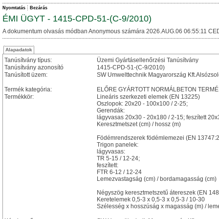
Nyomtatás
Bezárás
ÉMI ÜGYT - 1415-CPD-51-(C-9/2010)
A dokumentum olvasás módban Anonymous számára 2026.AUG.06 06:55:11 CED
Alapadatok
Tanúsítvány típus:
Üzemi Gyártásellenőrzési Tanúsítvány
Tanúsítvány azonosító
1415-CPD-51-(C-9/2010)
Tanúsított üzem:
SW Umwelttechnik Magyarország Kft.Alsózsol
Termék kategória:
ELŐRE GYÁRTOTT NORMÁLBETON TERMÉ
Termékkör:
Lineáris szerkezeti elemek (EN 13225)
Oszlopok: 20x20 - 100x100 / 2-25;
Gerendák:
lágyvasas 20x30 - 20x180 / 2-15; feszített 20x
Keresztmetszet (cm) / hossz (m)
Födémrendszerek födémlemezei (EN 13747:
Trigon panelek:
lágyvasas:
TR 5-15 / 12-24;
feszített:
FTR 6-12 / 12-24
Lemezvastagság (cm) / bordamagasság (cm)
Négyszög keresztmetszetű átereszek (EN 14
Keretelemek 0,5-3 x 0,5-3 x 0,5-3 / 10-30
Szélesség x hosszúság x magasság (m) / lem