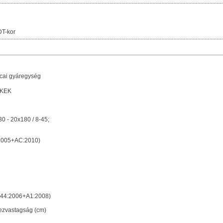
T-kor
cai gyáregység
KEK
30 - 20x180 / 8-45;
2005+AC:2010)
844:2006+A1:2008)
ezvastagság (cm)