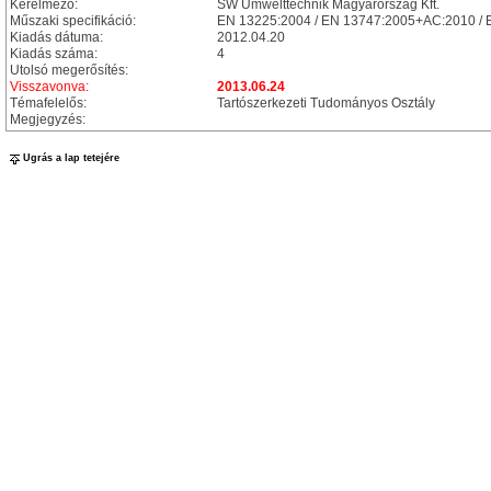
Kérelmező:
SW Umwelttechnik Magyarország Kft.
Műszaki specifikáció:
EN 13225:2004 / EN 13747:2005+AC:2010 /
Kiadás dátuma:
2012.04.20
Kiadás száma:
4
Utolsó megerősítés:
Visszavonva:
2013.06.24
Témafelelős:
Tartószerkezeti Tudományos Osztály
Megjegyzés:
Ugrás a lap tetejére