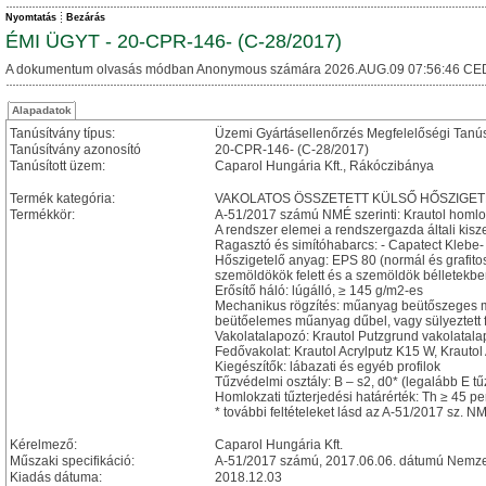
Nyomtatás
Bezárás
ÉMI ÜGYT - 20-CPR-146- (C-28/2017)
A dokumentum olvasás módban Anonymous számára 2026.AUG.09 07:56:46 CE
Alapadatok
Tanúsítvány típus:
Üzemi Gyártásellenőrzés Megfelelőségi Tanú
Tanúsítvány azonosító
20-CPR-146- (C-28/2017)
Tanúsított üzem:
Caparol Hungária Kft., Rákóczibánya
Termék kategória:
VAKOLATOS ÖSSZETETT KÜLSŐ HŐSZIGET
Termékkör:
A-51/2017 számú NMÉ szerinti: Krautol homlo
A rendszer elemei a rendszergazda általi kisz
Ragasztó és simítóhabarcs: - Capatect Klebe-
Hőszigetelő anyag: EPS 80 (normál és grafitos
szemöldökök felett és a szemöldök bélletekbe
Erősítő háló: lúgálló, ≥ 145 g/m2-es
Mechanikus rögzítés: műanyag beütőszeges 
beütőelemes műanyag dűbel, vagy sülyeztett
Vakolatalapozó: Krautol Putzgrund vakolatal
Fedővakolat: Krautol Acrylputz K15 W, Krauto
Kiegészítők: lábazati és egyéb profilok
Tűzvédelmi osztály: B – s2, d0* (legalább E 
Homlokzati tűzterjedési határérték: Th ≥ 45 
* további feltételeket lásd az A-51/2017 sz. N
Kérelmező:
Caparol Hungária Kft.
Műszaki specifikáció:
A-51/2017 számú, 2017.06.06. dátumú Nemzet
Kiadás dátuma:
2018.12.03