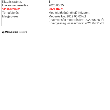
Kiadás száma:
1
Utolsó megerősítés:
2020.05.25
Visszavonva:
2021.04.21
Témafelelős:
Megfelelőségértékelő Központ
Megjegyzés:
Megerősítve: 2019.05.03-tól
Érvényesség megerősítve: 2020.05.25-től
Érvényesség visszavonva: 2021.04.21-től
Ugrás a lap tetejére