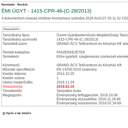
Nyomtatás
Bezárás
ÉMI ÜGYT - 1415-CPR-46-(C-28/2013)
A dokumentum olvasás módban Anonymous számára 2026.AUG.07 20:11:32 CED
Alapadatok
Tanúsítvány típus:
Üzemi Gyártásellenőrzés Megfelelőségi Tanú
Tanúsítvány azonosító
1415-CPR-46-(C-28/2013)
Tanúsított üzem:
GRAND-ÁCS Tetőcentrum és Készház Kft. tel
Termék kategória:
FASZERKEZETEK
Termékkör:
Előre gyártott, szeglemezes szerkezeti eleme
Kérelmező:
GRAND-ÁCS Tetőcentrum és Készház Kft.
Műszaki specifikáció:
EN 14250:2010 szabvány
Kiadás dátuma:
2014.10.20
Kiadás száma:
1
Utolsó megerősítés:
2016.11.29
Visszavonva:
2018.02.16
Témafelelős:
Tanúsitási Iroda
Megjegyzés:
Érvényesség felfüggesztve: 2016.10.06.
Érvényesség visszaállítva: 2016.11.29-től.
Érvényesség visszavonva: 2018.02.16-tól.
Ugrás a lap tetejére