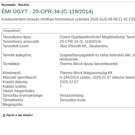
Nyomtatás
Bezárás
ÉMI ÜGYT - 20-CPR-34-(C-119/2014)
A dokumentum olvasás módban Anonymous számára 2026.AUG.06 08:21:42 CE
Alapadatok
Tanúsítvány típus:
Üzemi Gyártásellenőrzés Megfelelőségi Tanú
Tanúsítvány azonosító
20-CPR-34-(C-119/2014)
Tanúsított üzem:
Jász-Plasztik Kft., Jászberény
Termék kategória:
Szigetelőanyagokból és néha betonból álló, ü
rendszerek
Termékkör:
Thermo-Block típusú falszerkezetek
Kérelmező:
Thermo-Block Magyarország Kft.
Műszaki specifikáció:
A-184/2014 számú, 2025.01.07 dátumú Nemze
Kiadás dátuma:
2025.02.07
Kiadás száma:
7
Utolsó megerősítés:
Tanúsítás érvényessége:
Visszavonásig
Témafelelős:
Tanúsítási Iroda
Megjegyzés:
Ugrás a lap tetejére