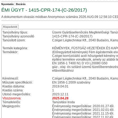
Nyomtatás
Bezárás
ÉMI ÜGYT - 1415-CPR-174-(C-26/2017)
A dokumentum olvasás módban Anonymous számára 2026.AUG.09 12:58:10 CE
Alapadatok
Tanúsítvány típus:
Üzemi Gyártásellenőrzés Megfelelőségi Tanú
Tanúsítvány azonosító
1415-CPR-174-(C-26/2017)
Tanúsított üzem:
Czégel Légtechnikai Kft., 2040 Budaörs, Kama
Termék kategória:
KÉMÉNYEK, FÜSTGÁZ-VEZETÉKEK ÉS KA
Termékkör:
(Előregyártott kémények) Fém égéstermék el
Czégel korrózióálló acél hőszigetelt kémény 
építési termékre vonatkozik, amely az alábbi t
EN 1856-1 T400 N1 D V3 L20080 G50
gáz-, olaj- és szilárd üzemű tüzelőberendezé
eltávolításához
Kérelmező:
Czégel Légtechnikai Kft., 2040 Budaörs, Kama
Műszaki specifikáció:
EN 1856-1:2009 szabvány
Kiadás dátuma:
2019.04.01
Kiadás száma:
1
Utolsó megerősítés:
2023.12.11
Visszavonva:
2025.04.28
Témafelelős:
Tanúsitási Iroda
Megjegyzés:
Érvényesség megerősítése: 2020.01.27-től.
Érvényesség megerősítése: 2021.02.01-től.
Érvényesség megerősítése: 2021.11.15-től.
Érvényesség megerősítése: 2022.11.02-től.