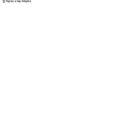
Ugrás a lap tetejére