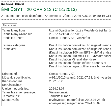
Nyomtatás
Bezárás
ÉMI ÜGYT - 20-CPR-213-(C-51/2013)
A dokumentum olvasás módban Anonymous számára 2026.AUG.09 04:50:16 CE
Alapadatok
Tanúsítvány típus:
Üzemi Gyártásellenőrzés Megfelelőségi Tanú
Tanúsítvány azonosító
20-CPR-213-(C-51/2013)
Tanúsított üzem:
Cemix Hungary Kft., Veszprém
Termék kategória:
Knauf Insulation homlokzati hőszigetelő rend
Termékkör:
Knauf Insulation homlokzati hőszigetelő rend
(Knauf Insulation 100 mm EPS + MW alrendsz
Knauf Insulation 250 mm EPS + MW alrendsz
Knauf Insulation Mineral alrendszer
Knauf Insulation rászigeteléses alrendszer
Knauf Insulation ragasztott kerámia burkolato
Kérelmező:
Cemix Hungary Kft.
Műszaki specifikáció:
A-91/1/2015 számú, 2021.07.28. érvényességi 
Kiadás dátuma:
2022.06.20
Kiadás száma:
1
Utolsó megerősítés:
2024.08.07
Tanúsítás érvényessége:
Visszavonásig
Témafelelős:
Tanúsitási Iroda
Megjegyzés:
érvényesség megerősítve: 2023.07.28-tól
érvényesség megerősítve: 2024.08.07.