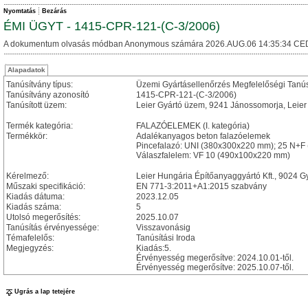
Nyomtatás
Bezárás
ÉMI ÜGYT - 1415-CPR-121-(C-3/2006)
A dokumentum olvasás módban Anonymous számára 2026.AUG.06 14:35:34 CE
Alapadatok
Tanúsítvány típus:
Üzemi Gyártásellenőrzés Megfelelőségi Tanú
Tanúsítvány azonosító
1415-CPR-121-(C-3/2006)
Tanúsított üzem:
Leier Gyártó üzem, 9241 Jánossomorja, Leier 
Termék kategória:
FALAZÓELEMEK (I. kategória)
Termékkör:
Adalékanyagos beton falazóelemek
Pincefalazó: UNI (380x300x220 mm); 25 N+
Válaszfalelem: VF 10 (490x100x220 mm)
Kérelmező:
Leier Hungária Építőanyaggyártó Kft., 9024 Gy
Műszaki specifikáció:
EN 771-3:2011+A1:2015 szabvány
Kiadás dátuma:
2023.12.05
Kiadás száma:
5
Utolsó megerősítés:
2025.10.07
Tanúsítás érvényessége:
Visszavonásig
Témafelelős:
Tanúsítási Iroda
Megjegyzés:
Kiadás:5.
Érvényesség megerősítve: 2024.10.01-től.
Érvényesség megerősítve: 2025.10.07-től.
Ugrás a lap tetejére