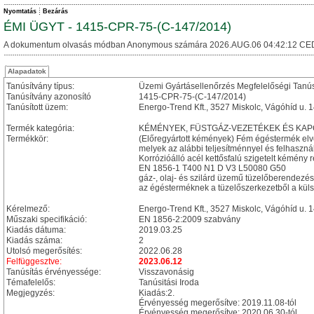
Nyomtatás
Bezárás
ÉMI ÜGYT - 1415-CPR-75-(C-147/2014)
A dokumentum olvasás módban Anonymous számára 2026.AUG.06 04:42:12 CE
Alapadatok
Tanúsítvány típus:
Üzemi Gyártásellenőrzés Megfelelőségi Tanú
Tanúsítvány azonosító
1415-CPR-75-(C-147/2014)
Tanúsított üzem:
Energo-Trend Kft., 3527 Miskolc, Vágóhíd u. 1
Termék kategória:
KÉMÉNYEK, FÜSTGÁZ-VEZETÉKEK ÉS KA
Termékkör:
(Előregyártott kémények) Fém égéstermék el
melyek az alábbi teljesítménnyel és felhasznál
Korrózióálló acél kettősfalú szigetelt kémény 
EN 1856-1 T400 N1 D V3 L50080 G50
gáz-, olaj- és szilárd üzemű tüzelőberendez
az égésterméknek a tüzelőszerkezetből a külső
Kérelmező:
Energo-Trend Kft., 3527 Miskolc, Vágóhíd u. 1
Műszaki specifikáció:
EN 1856-2:2009 szabvány
Kiadás dátuma:
2019.03.25
Kiadás száma:
2
Utolsó megerősítés:
2022.06.28
Felfüggesztve:
2023.06.12
Tanúsítás érvényessége:
Visszavonásig
Témafelelős:
Tanúsitási Iroda
Megjegyzés:
Kiadás:2.
Érvényesség megerősítve: 2019.11.08-tól
Érvényesség megerősítve: 2020.06.30-tól.