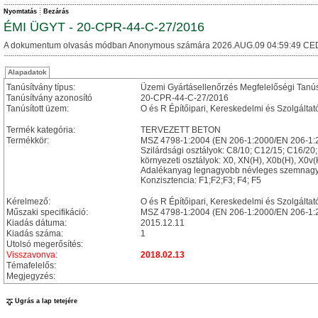
Nyomtatás
Bezárás
ÉMI ÜGYT - 20-CPR-44-C-27/2016
A dokumentum olvasás módban Anonymous számára 2026.AUG.09 04:59:49 CE
Alapadatok
Tanúsítvány típus:
Üzemi Gyártásellenőrzés Megfelelőségi Tanú
Tanúsítvány azonosító
20-CPR-44-C-27/2016
Tanúsított üzem:
O és R Építőipari, Kereskedelmi és Szolgáltat
Termék kategória:
TERVEZETT BETON
Termékkör:
MSZ 4798-1:2004 (EN 206-1:2000/EN 206-1:2
Szilárdsági osztályok: C8/10; C12/15; C16/20
környezeti osztályok: X0, XN(H), X0b(H), X0
Adalékanyag legnagyobb névleges szemnagy
Konzisztencia: F1;F2;F3; F4; F5
Kérelmező:
O és R Építőipari, Kereskedelmi és Szolgáltató
Műszaki specifikáció:
MSZ 4798-1:2004 (EN 206-1:2000/EN 206-1:
Kiadás dátuma:
2015.12.11
Kiadás száma:
1
Utolsó megerősítés:
Visszavonva:
2018.02.13
Témafelelős:
Megjegyzés:
Ugrás a lap tetejére