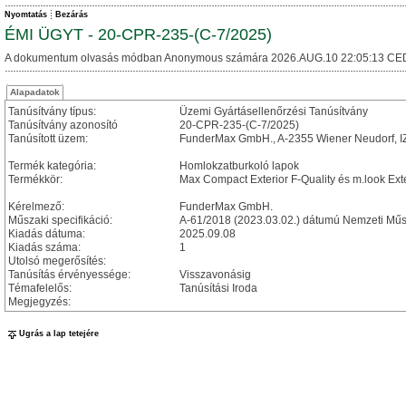
Nyomtatás
Bezárás
ÉMI ÜGYT - 20-CPR-235-(C-7/2025)
A dokumentum olvasás módban Anonymous számára 2026.AUG.10 22:05:13 CE
Alapadatok
Tanúsítvány típus:
Üzemi Gyártásellenőrzési Tanúsítvány
Tanúsítvány azonosító
20-CPR-235-(C-7/2025)
Tanúsított üzem:
FunderMax GmbH., A-2355 Wiener Neudorf, I
Termék kategória:
Homlokzatburkoló lapok
Termékkör:
Max Compact Exterior F-Quality és m.look Exte
Kérelmező:
FunderMax GmbH.
Műszaki specifikáció:
A-61/2018 (2023.03.02.) dátumú Nemzeti Műs
Kiadás dátuma:
2025.09.08
Kiadás száma:
1
Utolsó megerősítés:
Tanúsítás érvényessége:
Visszavonásig
Témafelelős:
Tanúsítási Iroda
Megjegyzés:
Ugrás a lap tetejére