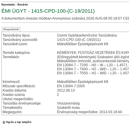
Nyomtatás
Bezárás
ÉMI ÜGYT - 1415-CPD-100-(C-19/2011)
A dokumentum olvasás módban Anonymous számára 2026.AUG.08 05:18:07 CE
Alapadatok
Tanúsítvány típus:
Üzemi Gyártásellenőrzési Tanúsítvány
Tanúsítvány azonosító
1415-CPD-100-(C-19/2011)
Tanúsított üzem:
Mátrafűtőber Épületgépészeti Kft.
Termék kategória:
KÉMÉNYEK, FÜSTGÁZ-VEZETÉKEK ÉS KA
Termékkör:
(Előregyártott kémények) Szabadon álló égé
Mátrafűtőber önhordó, acélszerkezetű kémén
EN 13084-7 – T200 – H0 – W – L20 – 1.4571 
EN 13084-7 – T400 – H2 – W/D – L20 – 1.4571
EN 13084-7 – T550 – H2 – W/D – L20 – 1.4571
Kérelmező:
Mátrafűtőber Épületgépészeti Kft.
Műszaki specifikáció:
EN 13084-7:2005
Kiadás dátuma:
2012.06.13
Kiadás száma:
2
Utolsó megerősítés:
Tanúsítás érvényessége:
Visszavonásig
Témafelelős:
Szakértő iroda
Megjegyzés:
Érvényesség megerősítve: 2013.03.18-tól
Ugrás a lap tetejére