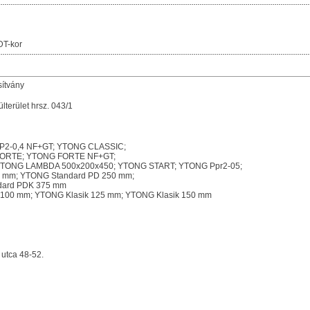
DT-kor
sítvány
terület hrsz. 043/1
 P2-0,4 NF+GT; YTONG CLASSIC;
FORTE; YTONG FORTE NF+GT;
ONG LAMBDA 500x200x450; YTONG START; YTONG Ppr2-05;
0 mm; YTONG Standard PD 250 mm;
dard PDK 375 mm
ik 100 mm; YTONG Klasik 125 mm; YTONG Klasik 150 mm
 utca 48-52.