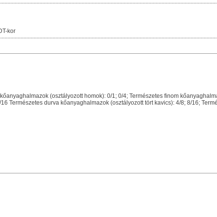
DT-kor
őanyaghalmazok (osztályozott homok): 0/1; 0/4; Természetes finom kőanyaghalma
2; 4/16 Természetes durva kőanyaghalmazok (osztályozott tört kavics): 4/8; 8/16; Te