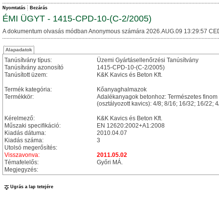
Nyomtatás
Bezárás
ÉMI ÜGYT - 1415-CPD-10-(C-2/2005)
A dokumentum olvasás módban Anonymous számára 2026.AUG.09 13:29:57 CE
Alapadatok
Tanúsítvány típus:
Üzemi Gyártásellenőrzési Tanúsítvány
Tanúsítvány azonosító
1415-CPD-10-(C-2/2005)
Tanúsított üzem:
K&K Kavics és Beton Kft.
Termék kategória:
Kőanyaghalmazok
Termékkör:
Adalékanyagok betonhoz: Természetes finom k
(osztályozott kavics): 4/8; 8/16; 16/32; 16/2
Kérelmező:
K&K Kavics és Beton Kft.
Műszaki specifikáció:
EN 12620:2002+A1:2008
Kiadás dátuma:
2010.04.07
Kiadás száma:
3
Utolsó megerősítés:
Visszavonva:
2011.05.02
Témafelelős:
Győri MÁ.
Megjegyzés:
Ugrás a lap tetejére