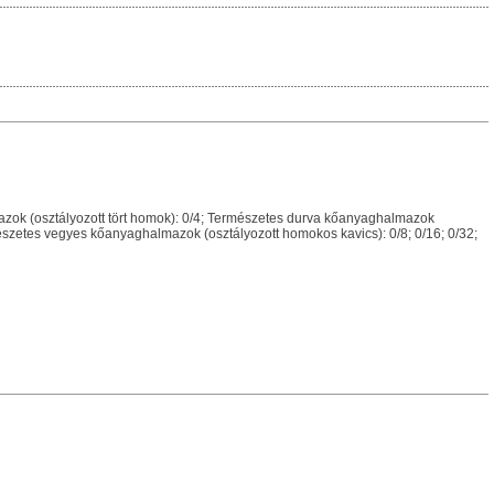
zok (osztályozott tört homok): 0/4; Természetes durva kőanyaghalmazok
rmészetes vegyes kőanyaghalmazok (osztályozott homokos kavics): 0/8; 0/16; 0/32;