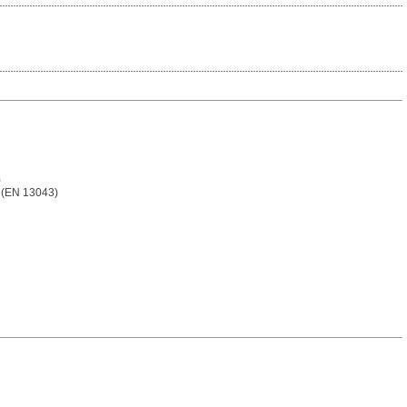
)
z (EN 13043)