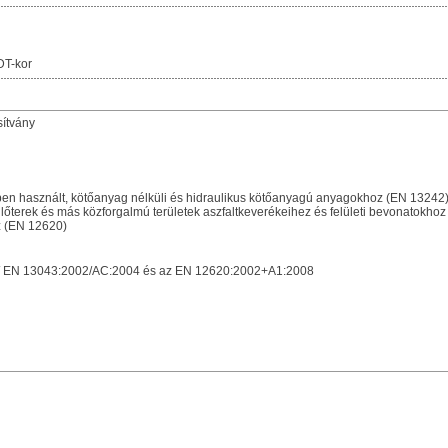
DT-kor
sítvány
n használt, kötőanyag nélküli és hidraulikus kötőanyagú anyagokhoz (EN 13242
terek és más közforgalmú területek aszfaltkeverékeihez és felületi bevonatokho
 (EN 12620)
/ EN 13043:2002/AC:2004 és az EN 12620:2002+A1:2008