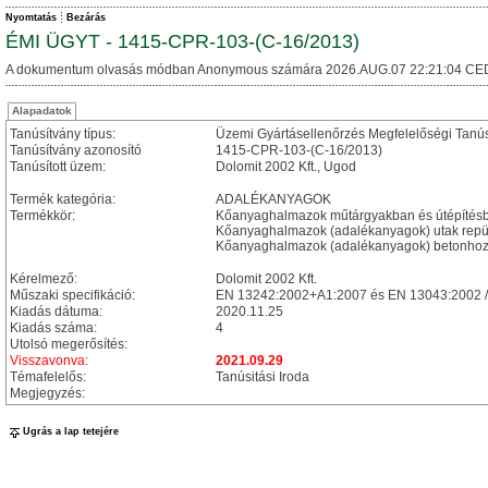
Nyomtatás
Bezárás
ÉMI ÜGYT - 1415-CPR-103-(C-16/2013)
A dokumentum olvasás módban Anonymous számára 2026.AUG.07 22:21:04 CE
Alapadatok
Tanúsítvány típus:
Üzemi Gyártásellenőrzés Megfelelőségi Tanú
Tanúsítvány azonosító
1415-CPR-103-(C-16/2013)
Tanúsított üzem:
Dolomit 2002 Kft., Ugod
Termék kategória:
ADALÉKANYAGOK
Termékkör:
Kőanyaghalmazok műtárgyakban és útépítésbe
Kőanyaghalmazok (adalékanyagok) utak repülő
Kőanyaghalmazok (adalékanyagok) betonhoz
Kérelmező:
Dolomit 2002 Kft.
Műszaki specifikáció:
EN 13242:2002+A1:2007 és EN 13043:2002 
Kiadás dátuma:
2020.11.25
Kiadás száma:
4
Utolsó megerősítés:
Visszavonva:
2021.09.29
Témafelelős:
Tanúsitási Iroda
Megjegyzés:
Ugrás a lap tetejére