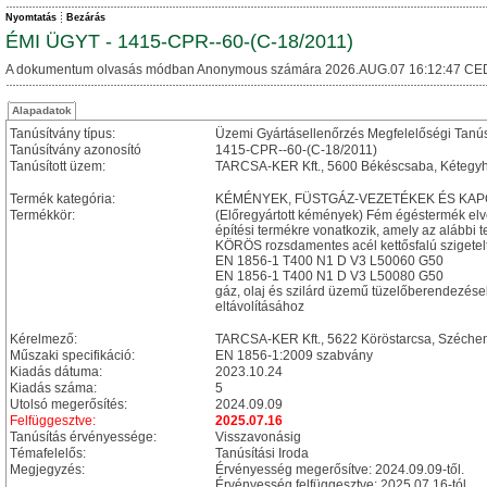
Nyomtatás
Bezárás
ÉMI ÜGYT - 1415-CPR--60-(C-18/2011)
A dokumentum olvasás módban Anonymous számára 2026.AUG.07 16:12:47 CE
Alapadatok
Tanúsítvány típus:
Üzemi Gyártásellenőrzés Megfelelőségi Tanú
Tanúsítvány azonosító
1415-CPR--60-(C-18/2011)
Tanúsított üzem:
TARCSA-KER Kft., 5600 Békéscsaba, Kétegyhá
Termék kategória:
KÉMÉNYEK, FÜSTGÁZ-VEZETÉKEK ÉS KA
Termékkör:
(Előregyártott kémények) Fém égéstermék el
építési termékre vonatkozik, amely az alábbi t
KÖRÖS rozsdamentes acél kettősfalú szigetel
EN 1856-1 T400 N1 D V3 L50060 G50
EN 1856-1 T400 N1 D V3 L50080 G50
gáz, olaj és szilárd üzemű tüzelőberendezése
eltávolításához
Kérelmező:
TARCSA-KER Kft., 5622 Köröstarcsa, Szécheny
Műszaki specifikáció:
EN 1856-1:2009 szabvány
Kiadás dátuma:
2023.10.24
Kiadás száma:
5
Utolsó megerősítés:
2024.09.09
Felfüggesztve:
2025.07.16
Tanúsítás érvényessége:
Visszavonásig
Témafelelős:
Tanúsítási Iroda
Megjegyzés:
Érvényesség megerősítve: 2024.09.09-től.
Érvényesség felfüggesztve: 2025.07.16-tól.