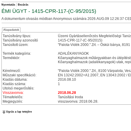
Nyomtatás
Bezárás
ÉMI ÜGYT - 1415-CPR-117-(C-95/2015)
A dokumentum olvasás módban Anonymous számára 2026.AUG.09 12:26:37 CE
Alapadatok
Tanúsítvány típus:
Üzemi Gyártásellenőrzés Megfelelőségi Tanú
Tanúsítvány azonosító
1415-CPR-117-(C-95/2015)
Tanúsított üzem:
"Palota-Vidék 2000." Zrt. – Ösküi bánya, 8191
Termék kategória:
ADALÉKANYAGOK
Termékkör:
Kőanyaghalmazok műtárgyakban és útépítésbe
Kőanyaghalmazok (adalékanyagok) utak, repül
Kérelmező:
"Palota-Vidék 2000." Zrt., 8100 Várpalota, Ves
Műszaki specifikáció:
EN 13242:2002+A1:2007, EN 13043:2002 / 
Kiadás dátuma:
2016.08.10
Kiadás száma:
1
Utolsó megerősítés:
Visszavonva:
2018.06.28
Témafelelős:
Tanúsítási Iroda
Megjegyzés:
visszavonva: 2018.06.28.
Ugrás a lap tetejére