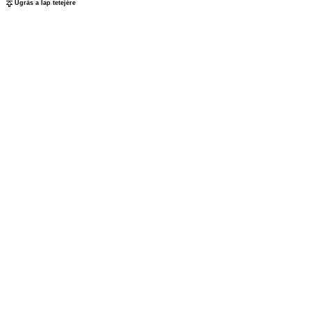
Ugrás a lap tetejére