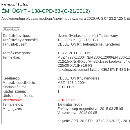
Nyomtatás
Bezárás
ÉMI ÜGYT - 138-CPD-63-(C-21/2012)
A dokumentum olvasás módban Anonymous számára 2026.AUG.07 23:27:25 CE
Alapadatok
Tanúsítvány típus:
Üzemi Gyártásellenőrzési Tanúsítvány
Tanúsítvány azonosító
138-CPD-63-(C-21/2012)
Tanúsított üzem:
CÉLBETON Kft. betonüzeme, Kenderes
Termék kategória:
TERVEZETT BETON
Termékkör:
MSZ 4798-1:2004 (EN 206-1:2000/EN 206-1:2
C12/15-XN(H)-X0b(H)-32-„kissé képlékeny”; C
C25/30-XV1(H)-16-F3
(alkalmazott cement fajtája: CEM II/A-P 42,5 N
Kérelmező:
CÉLBETON Kft., Kenderes
Műszaki specifikáció:
MSZ 4798-1:2004
Kiadás dátuma:
2012.11.30
Kiadás száma:
1
Utolsó megerősítés:
Visszavonva:
2018.09.05
Témafelelős:
Tanúsítási Iroda
Megjegyzés:
Érvényesség megerősítve: 2015.03.25-től.
Visszavonva: 2018.09.05
helyette CPR: 20-CPR-137-(C-21/2012) / 201