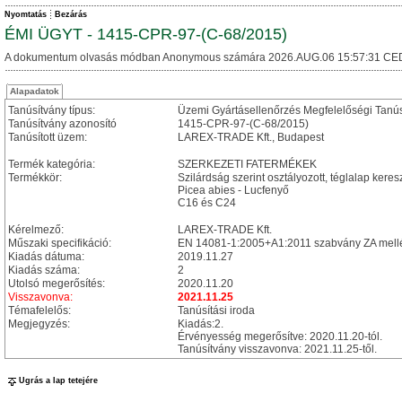
Nyomtatás
Bezárás
ÉMI ÜGYT - 1415-CPR-97-(C-68/2015)
A dokumentum olvasás módban Anonymous számára 2026.AUG.06 15:57:31 CE
Alapadatok
Tanúsítvány típus:
Üzemi Gyártásellenőrzés Megfelelőségi Tanú
Tanúsítvány azonosító
1415-CPR-97-(C-68/2015)
Tanúsított üzem:
LAREX-TRADE Kft., Budapest
Termék kategória:
SZERKEZETI FATERMÉKEK
Termékkör:
Szilárdság szerint osztályozott, téglalap keres
Picea abies - Lucfenyő
C16 és C24
Kérelmező:
LAREX-TRADE Kft.
Műszaki specifikáció:
EN 14081-1:2005+A1:2011 szabvány ZA mellé
Kiadás dátuma:
2019.11.27
Kiadás száma:
2
Utolsó megerősítés:
2020.11.20
Visszavonva:
2021.11.25
Témafelelős:
Tanúsítási iroda
Megjegyzés:
Kiadás:2.
Érvényesség megerősítve: 2020.11.20-tól.
Tanúsítvány visszavonva: 2021.11.25-től.
Ugrás a lap tetejére