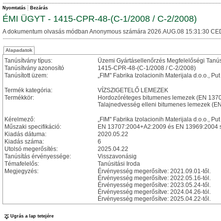
Nyomtatás
Bezárás
ÉMI ÜGYT - 1415-CPR-48-(C-1/2008 / C-2/2008)
A dokumentum olvasás módban Anonymous számára 2026.AUG.08 15:31:30 CE
Alapadatok
Tanúsítvány típus:
Üzemi Gyártásellenőrzés Megfelelőségi Tanú
Tanúsítvány azonosító
1415-CPR-48-(C-1/2008 / C-2/2008)
Tanúsított üzem:
„FIM" Fabrika Izolacionih Materijala d.o.o., P
Termék kategória:
VÍZSZIGETELŐ LEMEZEK
Termékkör:
Hordozóréteges bitumenes lemezek (EN 137
Talajnedvesség elleni bitumenes lemezek (E
Kérelmező:
„FIM" Fabrika Izolacionih Materijala d.o.o., P
Műszaki specifikáció:
EN 13707:2004+A2:2009 és EN 13969:2004 
Kiadás dátuma:
2020.05.22
Kiadás száma:
6
Utolsó megerősítés:
2025.04.22
Tanúsítás érvényessége:
Visszavonásig
Témafelelős:
Tanúsitási Iroda
Megjegyzés:
Érvényesség megerősítve: 2021.09.01-től.
Érvényesség megerősítve: 2022.05.16-tól.
Érvényesség megerősítve: 2023.05.24-től.
Érvényesség megerősítve: 2024.04.26-tól.
Érvényesség megerősítve: 2025.04.22-től.
Ugrás a lap tetejére