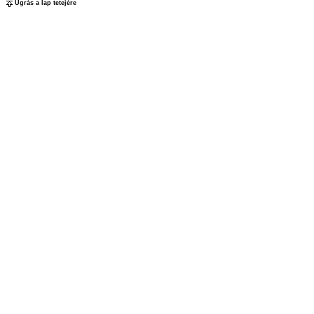
Ugrás a lap tetejére