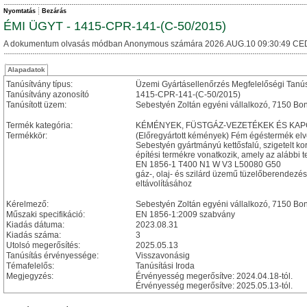
Nyomtatás
Bezárás
ÉMI ÜGYT - 1415-CPR-141-(C-50/2015)
A dokumentum olvasás módban Anonymous számára 2026.AUG.10 09:30:49 CE
Alapadatok
Tanúsítvány típus:
Üzemi Gyártásellenőrzés Megfelelőségi Tanú
Tanúsítvány azonosító
1415-CPR-141-(C-50/2015)
Tanúsított üzem:
Sebestyén Zoltán egyéni vállalkozó, 7150 Bon
Termék kategória:
KÉMÉNYEK, FÜSTGÁZ-VEZETÉKEK ÉS KA
Termékkör:
(Előregyártott kémények) Fém égéstermék el
Sebestyén gyártmányú kettősfalú, szigetelt ko
építési termékre vonatkozik, amely az alábbi t
EN 1856-1 T400 N1 W V3 L50080 G50
gáz-, olaj- és szilárd üzemű tüzelőberendezé
eltávolításához
Kérelmező:
Sebestyén Zoltán egyéni vállalkozó, 7150 Bo
Műszaki specifikáció:
EN 1856-1:2009 szabvány
Kiadás dátuma:
2023.08.31
Kiadás száma:
3
Utolsó megerősítés:
2025.05.13
Tanúsítás érvényessége:
Visszavonásig
Témafelelős:
Tanúsítási Iroda
Megjegyzés:
Érvényesség megerősítve: 2024.04.18-tól.
Érvényesség megerősítve: 2025.05.13-tól.