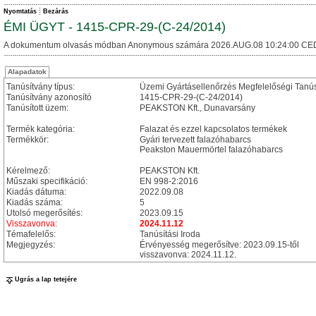
Nyomtatás
Bezárás
ÉMI ÜGYT - 1415-CPR-29-(C-24/2014)
A dokumentum olvasás módban Anonymous számára 2026.AUG.08 10:24:00 CE
Alapadatok
Tanúsítvány típus:
Üzemi Gyártásellenőrzés Megfelelőségi Tanú
Tanúsítvány azonosító
1415-CPR-29-(C-24/2014)
Tanúsított üzem:
PEAKSTON Kft., Dunavarsány
Termék kategória:
Falazat és ezzel kapcsolatos termékek
Termékkör:
Gyári tervezett falazóhabarcs
Peakston Mauermörtel falazóhabarcs
Kérelmező:
PEAKSTON Kft.
Műszaki specifikáció:
EN 998-2:2016
Kiadás dátuma:
2022.09.08
Kiadás száma:
5
Utolsó megerősítés:
2023.09.15
Visszavonva:
2024.11.12
Témafelelős:
Tanúsítási Iroda
Megjegyzés:
Érvényesség megerősítve: 2023.09.15-től
visszavonva: 2024.11.12.
Ugrás a lap tetejére