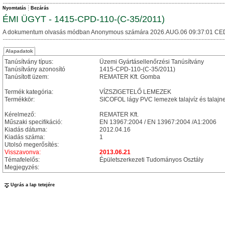
Nyomtatás
Bezárás
ÉMI ÜGYT - 1415-CPD-110-(C-35/2011)
A dokumentum olvasás módban Anonymous számára 2026.AUG.06 09:37:01 CE
Alapadatok
Tanúsítvány típus:
Üzemi Gyártásellenőrzési Tanúsítvány
Tanúsítvány azonosító
1415-CPD-110-(C-35/2011)
Tanúsított üzem:
REMATER Kft. Gomba
Termék kategória:
VÍZSZIGETELŐ LEMEZEK
Termékkör:
SICOFOL lágy PVC lemezek talajvíz és talajne
Kérelmező:
REMATER Kft.
Műszaki specifikáció:
EN 13967:2004 / EN 13967:2004 /A1:2006
Kiadás dátuma:
2012.04.16
Kiadás száma:
1
Utolsó megerősítés:
Visszavonva:
2013.06.21
Témafelelős:
Épületszerkezeti Tudományos Osztály
Megjegyzés:
Ugrás a lap tetejére