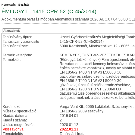
Nyomtatás
Bezárás
ÉMI ÜGYT - 1415-CPR-52-(C-45/2014)
A dokumentum olvasás módban Anonymous számára 2026.AUG.07 04:56:00 CE
Alapadatok
Tanúsítvány típus:
Üzemi Gyártásellenőrzés Megfelelőségi Tanú
Tanúsítvány azonosító
1415-CPR-52-(C-45/2014)
Tanúsított üzem:
6000 Kecskemét, Mindszenti krt. 12. / 6065 Lak
Termék kategória:
KÉMÉNYEK, FÜSTGÁZ-VEZETÉKEK ÉS KA
Termékkör:
(Előregyártott kémények) Fém égéstermék el
Rozsdamentes acél kémény béléscsövek, öss
építési termékre vonatkozik, amely az alábbi te
EN 1856-2 T400 N1 W V3 L50080 G0
gáz-, olaj- és szilárd üzemű tüzelőberendezé
EN 1856-2 T400 N1 W V2 L50060 G0
gáz és olaj üzemű tüzelőberendezésekhez,
EN 1856-2 T200 N1 D V1 L20060 O0
gázüzemű tüzelőberendezésekhez alkalmazh
az égésterméknek a tüzelőszerkezetből a külső
Kérelmező:
Varga-Vent Kft., 6065 Lakitelek, Széchenyi krt.
Műszaki specifikáció:
EN 1856-2:2009 szabvány
Kiadás dátuma:
2019.04.01
Kiadás száma:
2
Utolsó megerősítés:
2020.01.12
Visszavonva:
2022.01.13
Témafelelős:
Tanúsitási Iroda