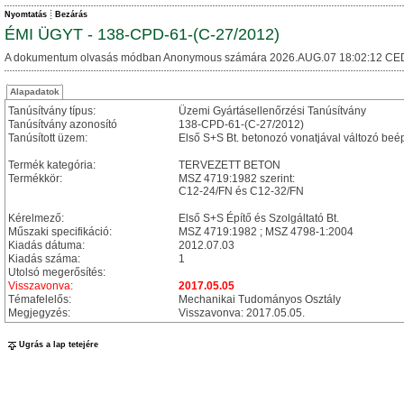
Nyomtatás
Bezárás
ÉMI ÜGYT - 138-CPD-61-(C-27/2012)
A dokumentum olvasás módban Anonymous számára 2026.AUG.07 18:02:12 CE
Alapadatok
Tanúsítvány típus:
Üzemi Gyártásellenőrzési Tanúsítvány
Tanúsítvány azonosító
138-CPD-61-(C-27/2012)
Tanúsított üzem:
Első S+S Bt. betonozó vonatjával változó beép
Termék kategória:
TERVEZETT BETON
Termékkör:
MSZ 4719:1982 szerint:
C12-24/FN és C12-32/FN
Kérelmező:
Első S+S Építő és Szolgáltató Bt.
Műszaki specifikáció:
MSZ 4719:1982 ; MSZ 4798-1:2004
Kiadás dátuma:
2012.07.03
Kiadás száma:
1
Utolsó megerősítés:
Visszavonva:
2017.05.05
Témafelelős:
Mechanikai Tudományos Osztály
Megjegyzés:
Visszavonva: 2017.05.05.
Ugrás a lap tetejére